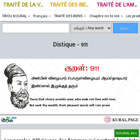
TRAITÉ DE LA VERTU
TRAITÉ DES BIENS
TRAITÉ DE L'AMOUR
TIROU KOURAL
français
TRAITÉ DES BIENS
Chapitre 101 to 108
Les pros
தேடு /
Search
Distique - 911
KOURAL #911