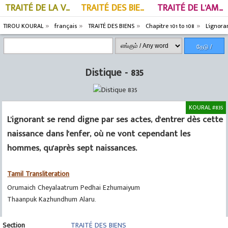
TRAITÉ DE LA VERTU
TRAITÉ DES BIENS
TRAITÉ DE L'AMOUR
TIROU KOURAL
français
TRAITÉ DES BIENS
Chapitre 101 to 108
L'ignora
தேடு /
Search
Distique - 835
KOURAL #835
L'ignorant se rend digne par ses actes, d'entrer dès cette
naissance dans l'enfer, où ne vont cependant les
hommes, qu'après sept naissances.
Tamil Transliteration
Orumaich Cheyalaatrum Pedhai Ezhumaiyum
Thaanpuk Kazhundhum Alaru.
Section
TRAITÉ DES BIENS