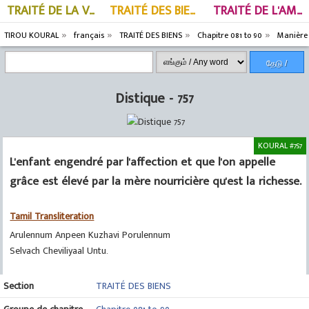
TRAITÉ DE LA VERTU
TRAITÉ DES BIENS
TRAITÉ DE L'AMOUR
TIROU KOURAL
français
TRAITÉ DES BIENS
Chapitre 081 to 90
Manière 
தேடு /
Search
Distique - 757
KOURAL #757
L'enfant engendré par l'affection et que l'on appelle
grâce est élevé par la mère nourricière qu'est la richesse.
Tamil Transliteration
Arulennum Anpeen Kuzhavi Porulennum
Selvach Cheviliyaal Untu.
Section
TRAITÉ DES BIENS