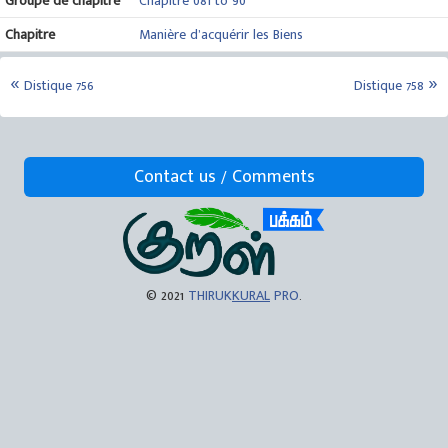
Groupe de chapitre
Chapitre 081 to 90
Chapitre
Manière d’acquérir les Biens
Distique 756
Distique 758
Contact us / Comments
© 2021
THIRUK
KURAL
PRO
.