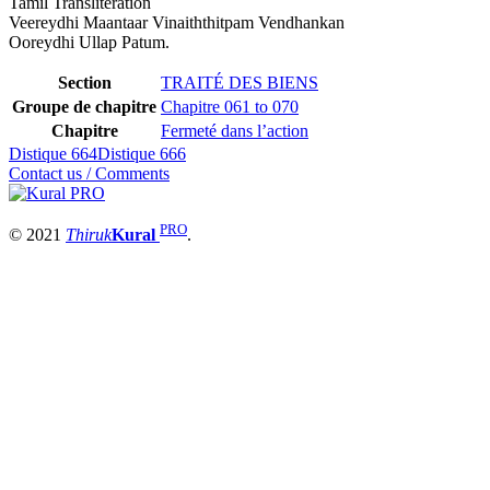
Tamil Transliteration
Veereydhi Maantaar Vinaiththitpam Vendhankan
Ooreydhi Ullap Patum.
Section
TRAITÉ DES BIENS
Groupe de chapitre
Chapitre 061 to 070
Chapitre
Fermeté dans l’action
Distique 664
Distique 666
Contact us / Comments
PRO
© 2021
Thiruk
Kural
.